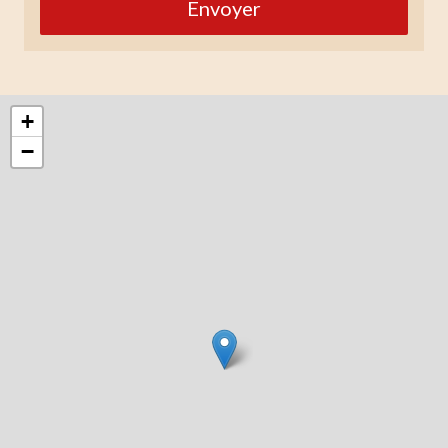
Envoyer
+
−